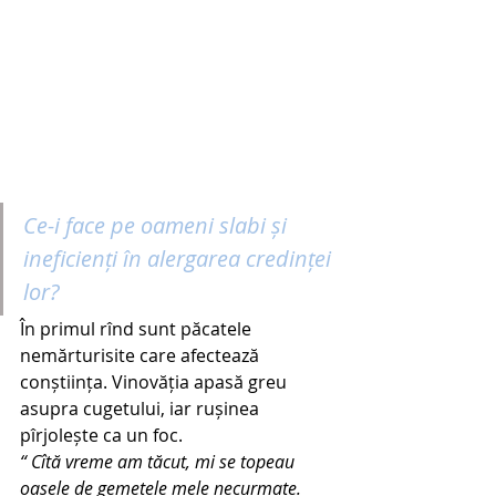
Ce-i face pe oameni slabi și 
ineficienți în alergarea credinței 
lor?
În primul rînd sunt păcatele 
nemărturisite care afectează 
conștiința. Vinovăția apasă greu 
asupra cugetului, iar rușinea 
pîrjolește ca un foc.
“ Cîtă vreme am tăcut, mi se topeau 
oasele de gemetele mele necurmate.