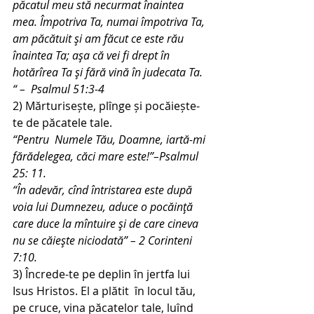
păcatul meu stă necurmat înaintea 
mea. Împotriva Ta, numai împotriva Ta, 
am păcătuit şi am făcut ce este rău 
înaintea Ta; aşa că vei fi drept în 
hotărîrea Ta şi fără vină în judecata Ta. 
“ –  Psalmul 51:3-4
2) Mărturisește, plînge și pocăiește-
te de păcatele tale.
“Pentru  Numele Tău, Doamne, iartă-mi 
fărădelegea, căci mare este!”–Psalmul 
25: 11.
“În adevăr, cînd întristarea este după 
voia lui Dumnezeu, aduce o pocăinţă 
care duce la mîntuire şi de care cineva 
nu se căieşte niciodată” – 2 Corinteni 
7:10.
3) Încrede-te pe deplin în jertfa lui 
Isus Hristos. El a plătit  în locul tău, 
pe cruce, vina păcatelor tale, luînd 