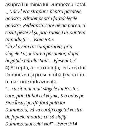
asupra Lui mînia lui Dumnezeu Tatăl.
 „
 Dar El era străpuns pentru păcatele 
noastre, zdrobit pentru fărădelegile 
noastre. Pedeapsa, care ne dă pacea, a 
căzut peste El şi, prin rănile Lui, suntem  
tămăduiţi. “ – Isaia 53:5.
“ În El avem răscumpărarea, prin 
sîngele Lui, iertarea păcatelor, după 
bogăţiile harului Său” – Efeseni 1:7.
4) Acceptă, prin credință, iertarea lui 
Dumnezeu și preschimbă-ți vina într-
o mărturie îndrăzneață.
“ ...cu cît mai mult sîngele lui Hristos, 
care, prin Duhul cel veşnic, S-a adus pe  
Sine Însuşi jertfă fără pată lui 
Dumnezeu, vă va curăţi cugetul vostru 
de faptele moarte, ca să slujiţi 
Dumnezeului celui viu!” – Evrei 9:14