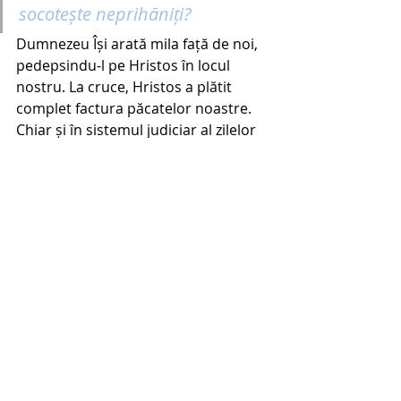
socotește neprihăniți?
Dumnezeu Își arată mila față de noi, 
pedepsindu-l pe Hristos în locul 
nostru. La cruce, Hristos a plătit 
complet factura păcatelor noastre. 
Chiar și în sistemul judiciar al zilelor 
noastre, nu este drept ca cineva fie 
pedepsit de două ori pentru aceeași 
greșeală. Prin urmare, datoria 
păcatelor noastre fiind plătită 
complet și pe deplin în Hristos, 
Dumnezeu este drept să ne împace 
cu El însuși și să ne socotească 
drepți. 
“Deci, cu atît mai mult acum, 
cînd suntem socotiţi neprihăniţi prin 
sîngele Lui, vom fi mîntuiţi prin El de 
mînia lui Dumnezeu “. – Romani 5:9.