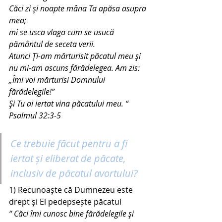
Căci zi şi noapte mâna Ta apăsa asupra 
mea;
mi se usca vlaga cum se usucă 
pământul de seceta verii.
Atunci Ţi-am mărturisit păcatul meu şi 
nu mi-am ascuns fărădelegea. Am zis:  
„Îmi voi mărturisi Domnului 
fărădelegile!”
Şi Tu ai iertat vina păcatului meu. “ 
Psalmul 32:3-5
Ce trebuie făcut pentru a fi 
iertat și eliberat de păcate, 
inclusiv de păcatul avortului?
1) Recunoaște că Dumnezeu este 
drept și El pedepsește păcatul 
“ Căci îmi cunosc bine fărădelegile şi 