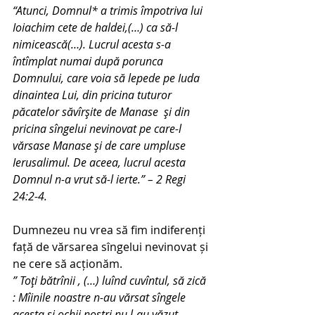
“Atunci, Domnul* a trimis împotriva lui 
Ioiachim cete de haldei,(…) ca să-l 
nimicească(…). Lucrul acesta s-a 
întîmplat numai după porunca 
Domnului, care voia să lepede pe Iuda 
dinaintea Lui, din pricina tuturor 
păcatelor săvîrşite de Manase  şi din 
pricina sîngelui nevinovat pe care-l 
vărsase Manase şi de care umpluse 
Ierusalimul. De aceea, lucrul acesta 
Domnul n-a vrut să-l ierte.” – 2 Regi 
24:2-4.
Dumnezeu nu vrea să fim indiferenți 
față de vărsarea sîngelui nevinovat și 
ne cere să acționăm.
” Toţi bătrînii , (…) luînd cuvîntul, să zică 
: Mîinile noastre n-au vărsat sîngele 
acesta şi ochii noştri nu l-au văzut 