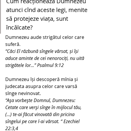
Cum reacționează Dumnezeu 
atunci cînd aceste legi, menite 
să protejeze viața, sunt 
încălcate?
Dumnezeu aude strigătul celor care 
suferă. 
“Căci El răzbună sîngele vărsat, și își 
aduce aminte de cei nenorociți, nu uită 
strigătele lor...” Psalmul 9:12
Dumnezeu își descoperă mînia și 
judecata asupra celor care varsă 
sînge nevinovat.
“Aşa vorbeşte Domnul, Dumnezeu: 
Cetate care verşi sînge în mijlocul tău, 
(...) te-ai făcut vinovată din pricina 
sîngelui pe care l-ai vărsat. “ Ezechiel 
22:3,4