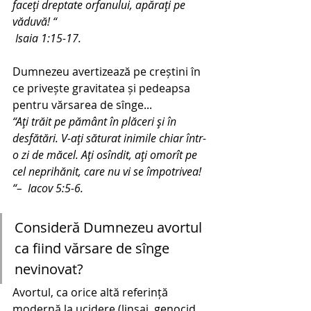
faceţi dreptate orfanului, apăraţi pe 
văduvă! “ 
 Isaia 1:15-17.
Dumnezeu avertizează pe creștini în 
ce privește gravitatea și pedeapsa 
pentru vărsarea de sînge...
“Aţi trăit pe pământ în plăceri şi în 
desfătări. V-aţi săturat inimile chiar într-
o zi de măcel. Aţi osîndit, aţi omorît pe 
cel neprihănit, care nu vi se împotrivea! 
“–  Iacov 5:5-6.
Consideră Dumnezeu avortul 
ca fiind vărsare de sînge 
nevinovat?
Avortul, ca orice altă referință 
modernă la ucidere (linșaj, genocid, 