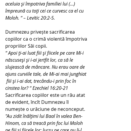
aceluia şi împotriva familiei lui (…) 
împreună cu toţi cei ce curvesc ca el cu 
Moloh. “ – Levitic 20:2-5.
Dumnezeu privește sacrificarea 
copiilor ca o crimă violentă împotriva 
propriilor Săi copii.
“ Apoi ţi-ai luat fiii şi fiicele pe care Mi-i 
născuseşi şi i-ai jertfit lor, ca să le 
slujească de mâncare. Nu erau oare de 
ajuns curviile tale, de Mi-ai mai junghiat 
 fiii şi i-ai dat, trecându-i prin foc în 
cinstea lor? “ Ezechiel 16:20-21
Sacrificarea copiilor este un rău atat 
de evident, încît Dumnezeu îl 
numește o urâciune de neconceput.
"Au zidit înălţimi lui Baal în valea Ben-
Hinom, ca să treacă prin foc lui Moloh 
pe fiii şi fiicele lor; lucru pe care nu li-l 