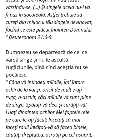
vărsîndu-se. (…) Şi sîngele acela nu-i va 
fi pus în socoteală. Astfel trebuie să 
cureţi din mijlocul tău sîngele nevinovat, 
făcînd ce este plăcut înaintea Domnului. 
“ Deuteronom 21:6-9.
Dumnezeu se depărtează de cei ce 
varsă sînge și nu le ascultă 
rugăciunile, pînă cînd aceștia nu se 
pocăiesc.
“ Când vă întindeţi mîinile, Îmi întorc 
ochii de la voi şi, oricît de mult v-aţi 
ruga, n-ascult, căci mîinile vă sunt pline 
de sînge. Spălaţi-vă deci şi curăţiţi-vă! 
Luaţi dinaintea ochilor Mei faptele rele 
pe care le-aţi făcut! Încetaţi să mai 
faceţi răul! Învăţaţi-vă să faceţi binele, 
căutaţi dreptatea, ocrotiţi pe cel asuprit, 