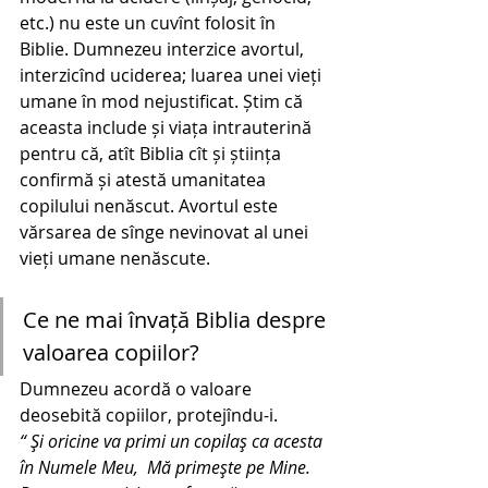
etc.) nu este un cuvînt folosit în 
Biblie. Dumnezeu interzice avortul, 
interzicînd uciderea; luarea unei vieți 
umane în mod nejustificat. Știm că 
aceasta include și viața intrauterină 
pentru că, atît Biblia cît și știința 
confirmă și atestă umanitatea 
copilului nenăscut. Avortul este 
vărsarea de sînge nevinovat al unei 
vieți umane nenăscute.
Ce ne mai învață Biblia despre 
valoarea copiilor?
Dumnezeu acordă o valoare 
deosebită copiilor, protejîndu-i.
“ Şi oricine va primi un copilaş ca acesta 
în Numele Meu,  Mă primeşte pe Mine. 