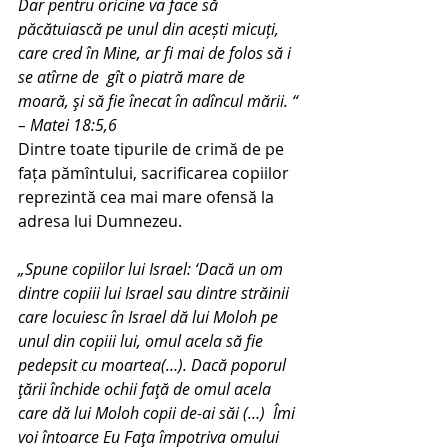
Dar pentru oricine va face să 
păcătuiască pe unul din acești micuți, 
care cred în Mine, ar fi mai de folos să i 
se atîrne de  gît o piatră mare de 
moară, şi să fie înecat în adîncul mării. “ 
– Matei 18:5,6
Dintre toate tipurile de crimă de pe 
fața pămîntului, sacrificarea copiilor 
reprezintă cea mai mare ofensă la 
adresa lui Dumnezeu.
„Spune copiilor lui Israel: ‘Dacă un om 
dintre copiii lui Israel sau dintre străinii 
care locuiesc în Israel dă lui Moloh pe 
unul din copiii lui, omul acela să fie 
pedepsit cu moartea(…). Dacă poporul 
ţării închide ochii faţă de omul acela 
care dă lui Moloh copii de-ai săi (…)  Îmi 
voi întoarce Eu Faţa împotriva omului 