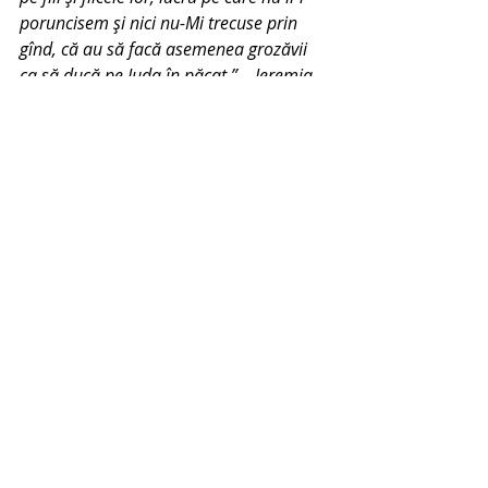
poruncisem şi nici nu-Mi trecuse prin 
gînd, că au să facă asemenea grozăvii 
ca să ducă pe Iuda în păcat.” – Ieremia 
32:35
Înseamnă avortul sacrificarea 
copilului nenăscut?
Da. În ambele cazuri părinții decid, în 
mod intenționat, să-și omoare 
propriul copil.
Da. Ambele cazuri implică ardere sau 
tăiere.
Da. Ambele cazuri implică un schimb. 
Unele femei decid sa facă avort 
pentru a fugi de consecințele 
negative ale unei decizii personale 
sau pentru a-și asigura un confort. 