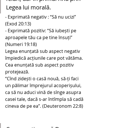
Legea lui morală. 
- Exprimată negativ : “Să nu ucizi” 
(Exod 20:13)
- Exprimată pozitiv: “Să iubești pe 
aproapele tău ca pe tine însuți” 
(Numeri 19:18)
Legea enunțată sub aspect negativ 
împiedică acțiunile care pot vătăma. 
Cea enunțată sub aspect pozitiv 
protejează.
“Cînd zidești o casă nouă, să-ți faci 
un pălimar împrejurul acoperișului, 
ca să nu aduci vină de sînge asupra 
casei tale, dacă s-ar întîmpla să cadă 
cineva de pe ea”. (Deuteronom 22:8)