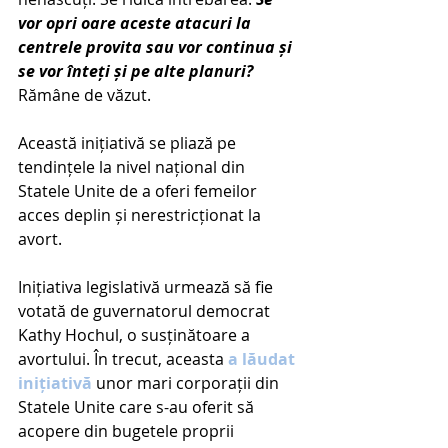
vor opri oare aceste atacuri la 
centrele provita sau vor continua și 
se vor înteți și pe alte planuri?
Rămâne de văzut.
Această inițiativă se pliază pe 
tendințele la nivel național din 
Statele Unite de a oferi femeilor 
acces deplin și nerestricționat la 
avort.
Inițiativa legislativă urmează să fie 
votată de guvernatorul democrat 
Kathy Hochul, o susținătoare a 
avortului. În trecut, aceasta 
a lăudat 
inițiativ
ă
 unor mari corporații din 
Statele Unite care s-au oferit să 
acopere din bugetele proprii 