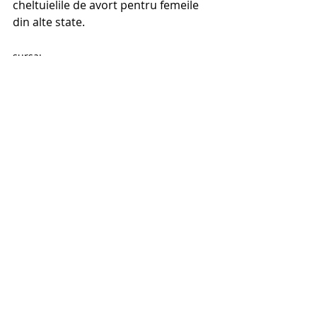
cheltuielile de avort pentru femeile 
din alte state. 
sursa: 
https://www.lifesitenews.com/news/new-
york-legislature-passes-bill-to-investigate-
pro-life-pregnancy-centers-for-not-doing-
abortions/?utm_source=telegram
legislatie
provita
Recent Posts
See All